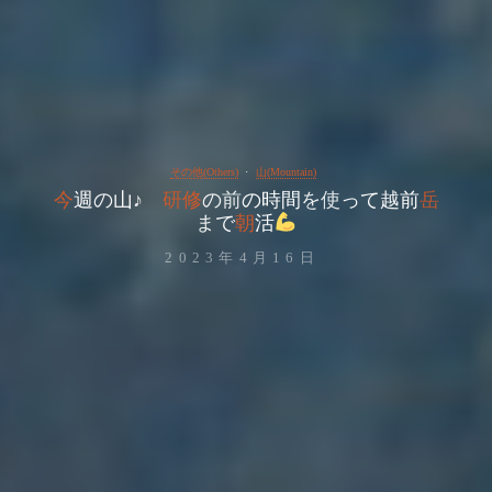
その他(Others)
山(Mountain)
今
週
の
山
の
山
♪
研
修
の
前
の
時
間
を
使
っ
て
越
前
岳
ま
で
朝
活
2023年4月16日