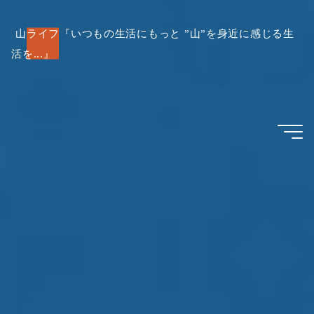
コ
ン
山ライフ『いつもの生活にもっと ”山”を身近に感じる生
活を...』
テ
ン
ツ
へ
ス
キ
ッ
プ