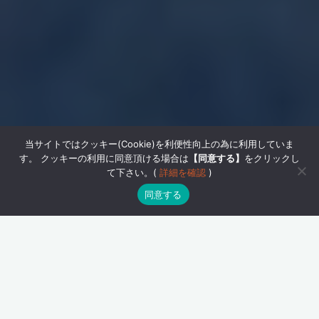
当サイトではクッキー(Cookie)を利便性向上の為に利用していま
す。 クッキーの利用に同意頂ける場合は
【同意する】
をクリックし
て下さい。(
詳細を確認
)
同意する
南アルプスが
ユネスコパーク
に登録されて１０年を迎え
たこともあり、南アルプスユネスコパーク(
南アルプスみ
らい財団
)は１０周年を記念し、２０２４年大井川源流で
ある間ノ岳に『源流の碑』を設置する事業を行っていま