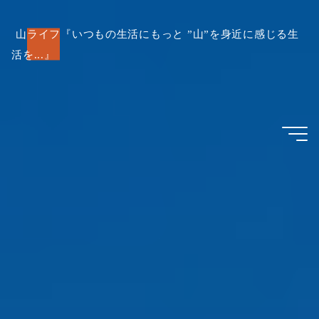
コ
ン
山ライフ『いつもの生活にもっと ”山”を身近に感じる生
活を...』
テ
ン
ツ
へ
ス
キ
ッ
プ