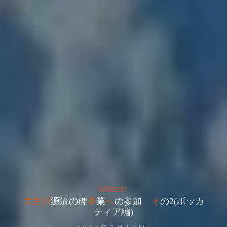
山(Mountain)
大
井
川
源
流
の
碑
事
業
へ
の
参
加
そ
の
2
(
ボ
ッ
カ
テ
ィ
ア
編
)