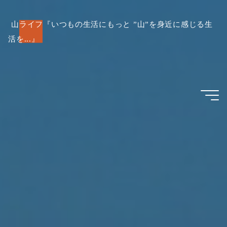
コ
ン
山ライフ『いつもの生活にもっと ”山”を身近に感じる生
活を...』
テ
ン
ツ
へ
ス
キ
ッ
プ