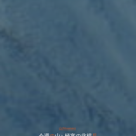
山(Mountain)
今
週
の
山
♪
極
寒
の
北
横
岳